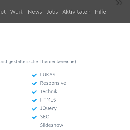
ut
Work
News
Jobs
Aktivitäten
Hilfe
 und gestalterische Themenbereiche)
LUKAS
Responsive
Technik
HTML5
JQuery
SEO
Slideshow