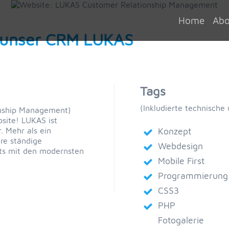
Home
Abo
r unser CRM LUKAS
Tags
(Inkludierte technische
onship Management)
site! LUKAS ist
. Mehr als ein
Konzept
re ständige
Webdesign
ets mit den modernsten
Mobile First
Programmierung
CSS3
PHP
Fotogalerie