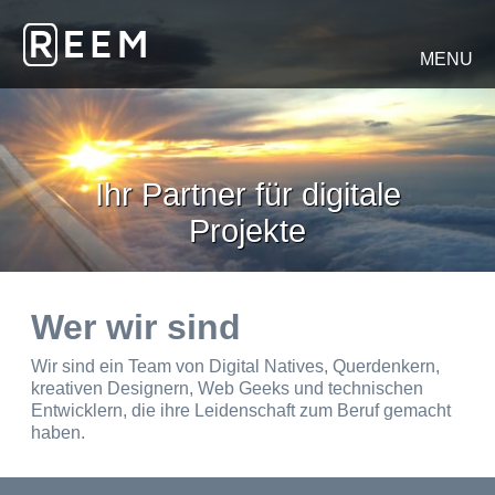
MENU
Ihr Partner für digitale
Projekte
Wer wir sind
Wir sind ein Team von Digital Natives, Querdenkern,
kreativen Designern, Web Geeks und technischen
Entwicklern, die ihre Leidenschaft zum Beruf gemacht
haben.